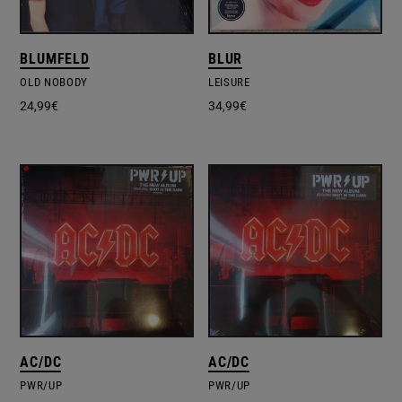
BLUMFELD
BLUR
OLD NOBODY
LEISURE
24,99
€
34,99
€
AC/DC
AC/DC
PWR/UP
PWR/UP