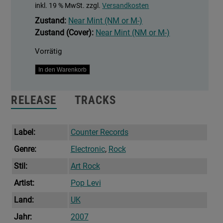
inkl. 19 % MwSt.
zzgl.
Versandkosten
Zustand:
Near Mint (NM or M-)
Zustand (Cover):
Near Mint (NM or M-)
Vorrätig
Sugar
In den Warenkorb
Assault
Me
RELEASE
TRACKS
Now
Menge
Label:
Counter Records
Genre:
Electronic
,
Rock
Stil:
Art Rock
Artist:
Pop Levi
Land:
UK
Jahr:
2007