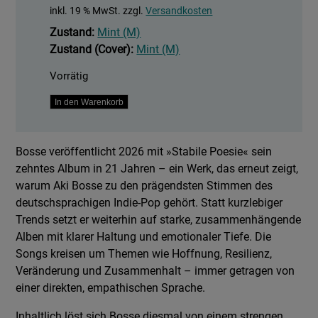
inkl. 19 % MwSt.
zzgl.
Versandkosten
Zustand:
Mint (M)
Zustand (Cover):
Mint (M)
Vorrätig
Stabile
In den Warenkorb
Poesie
Menge
Bosse veröffentlicht 2026 mit »Stabile Poesie« sein
zehntes Album in 21 Jahren – ein Werk, das erneut zeigt,
warum Aki Bosse zu den prägendsten Stimmen des
deutschsprachigen Indie-Pop gehört. Statt kurzlebiger
Trends setzt er weiterhin auf starke, zusammenhängende
Alben mit klarer Haltung und emotionaler Tiefe. Die
Songs kreisen um Themen wie Hoffnung, Resilienz,
Veränderung und Zusammenhalt – immer getragen von
einer direkten, empathischen Sprache.
Inhaltlich löst sich Bosse diesmal von einem strengen