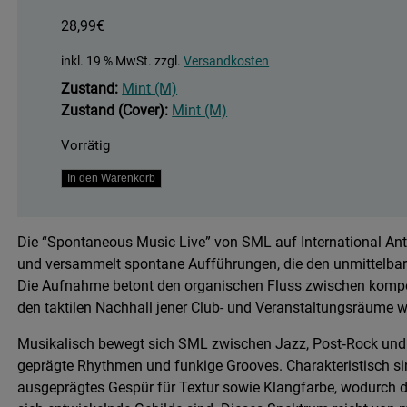
28,99
€
inkl. 19 % MwSt.
zzgl.
Versandkosten
Zustand:
Mint (M)
Zustand (Cover):
Mint (M)
Vorrätig
Spontaneous
In den Warenkorb
Music
Live
Die “Spontaneous Music Live” von SML auf International An
Menge
und versammelt spontane Aufführungen, die den unmittelbare
Die Aufnahme betont den organischen Fluss zwischen komposit
den taktilen Nachhall jener Club- und Veranstaltungsräume 
Musikalisch bewegt sich SML zwischen Jazz, Post‑Rock und 
geprägte Rhythmen und funkige Grooves. Charakteristisch si
ausgeprägtes Gespür für Textur sowie Klangfarbe, wodurch d