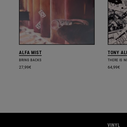
ALFA MIST
TONY AL
BRING BACKS
THERE IS N
27,99
€
64,99
€
VINYL