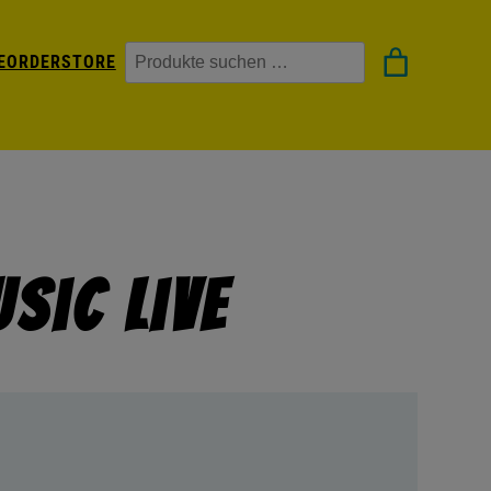
Suchen
EORDER
STORE
sic Live