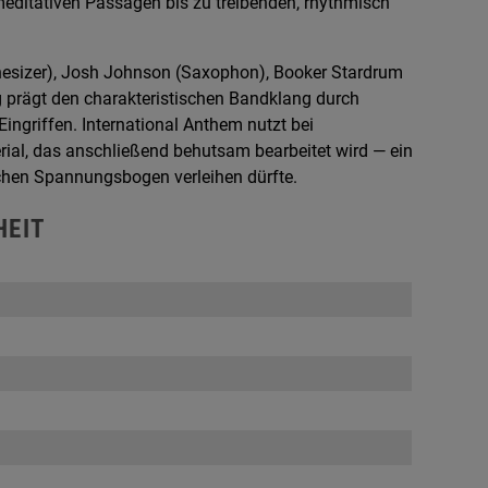
meditativen Passagen bis zu treibenden, rhythmisch
hesizer), Josh Johnson (Saxophon), Booker Stardrum
g prägt den charakteristischen Bandklang durch
ngriffen. International Anthem nutzt bei
ial, das anschließend behutsam bearbeitet wird — ein
chen Spannungsbogen verleihen dürfte.
HEIT