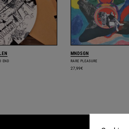
LEN
MNDSGN
O END
RARE PLEASURE
27,99
€
AGB