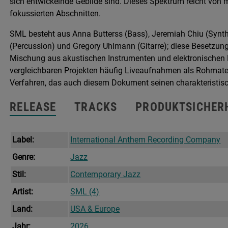
sich entwickelnde Gebilde sind. Dieses Spektrum reicht von 
fokussierten Abschnitten.
SML besteht aus Anna Butterss (Bass), Jeremiah Chiu (Synt
(Percussion) und Gregory Uhlmann (Gitarre); diese Besetzun
Mischung aus akustischen Instrumenten und elektronischen Ei
vergleichbaren Projekten häufig Liveaufnahmen als Rohmater
Verfahren, das auch diesem Dokument seinen charakteristis
RELEASE
TRACKS
PRODUKTSICHER
Label:
International Anthem Recording Company
Genre:
Jazz
Stil:
Contemporary Jazz
Artist:
SML (4)
Land:
USA & Europe
Jahr:
2026