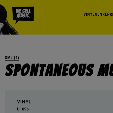
VINYL
GENRE
PR
SML (4)
Spontaneous Mu
VINYL
U10961