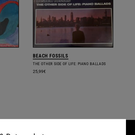
BEACH FOSSILS
THE OTHER SIDE OF LIFE: PIANO BALLADS
25,99
€