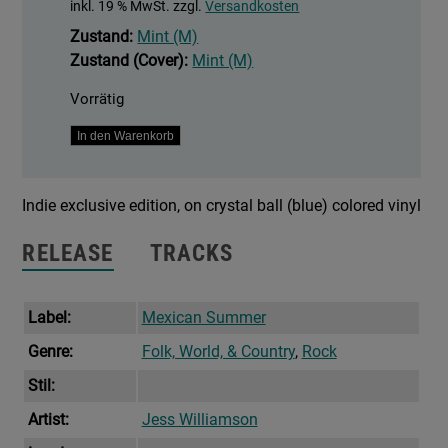
inkl. 19 % MwSt.
zzgl.
Versandkosten
Zustand:
Mint (M)
Zustand (Cover):
Mint (M)
Vorrätig
Sorceress
In den Warenkorb
Menge
Indie exclusive edition, on crystal ball (blue) colored vinyl
RELEASE
TRACKS
Label:
Mexican Summer
Genre:
Folk, World, & Country
,
Rock
Stil:
Artist:
Jess Williamson