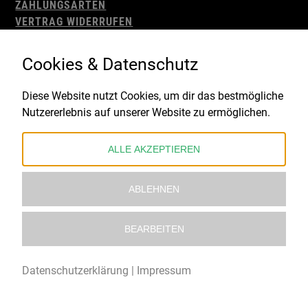
ZAHLUNGSARTEN
VERTRAG WIDERRUFEN
AGB
WIDERRUFSBELEHRUNG
Cookies & Datenschutz
IMPRESSUM
DATENSCHUTZ
Diese Website nutzt Cookies, um dir das bestmögliche
Nutzererlebnis auf unserer Website zu ermöglichen.
Gefördert durch:
ALLE AKZEPTIEREN
ABLEHNEN
BEARBEITEN
© 2021 – 2026 Underworld Recordstore |
Kollektiv13
Datenschutzerklärung
|
Impressum