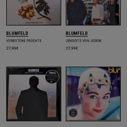
BLUMFELD
BLUMFELD
VERBOTENE FRÜCHTE
JENSEITS VON JEDEM
27,99
€
27,99
€