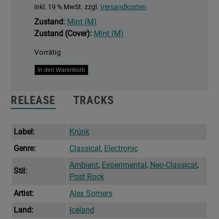
inkl. 19 % MwSt.
zzgl.
Versandkosten
Zustand:
Mint (M)
Zustand (Cover):
Mint (M)
Vorrätig
Siblings
In den Warenkorb
2
Menge
RELEASE
TRACKS
Label:
Krúnk
Genre:
Classical
,
Electronic
Ambient
,
Experimental
,
Neo-Classical
,
Stil:
Post Rock
Artist:
Alex Somers
Land:
Iceland