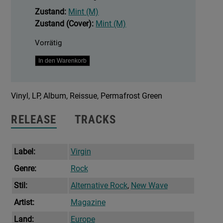
Zustand:
Mint (M)
Zustand (Cover):
Mint (M)
Vorrätig
Secondhand
In den Warenkorb
Daylight
Menge
Vinyl, LP, Album, Reissue, Permafrost Green
RELEASE
TRACKS
Label:
Virgin
Genre:
Rock
Stil:
Alternative Rock
,
New Wave
Artist:
Magazine
Land:
Europe