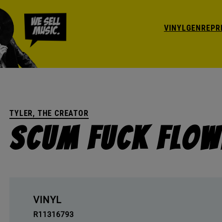
VINYL
GENRE
PR
TYLER, THE CREATOR
Scum Fuck Flow
VINYL
R11316793