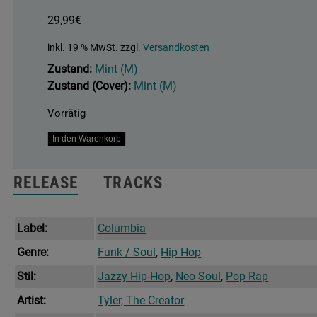
29,99
€
inkl. 19 % MwSt.
zzgl.
Versandkosten
Zustand:
Mint (M)
Zustand (Cover):
Mint (M)
Vorrätig
Scum
In den Warenkorb
Fuck
Flower
RELEASE
TRACKS
Boy
Menge
Label:
Columbia
Genre:
Funk / Soul
,
Hip Hop
Stil:
Jazzy Hip-Hop
,
Neo Soul
,
Pop Rap
Artist:
Tyler, The Creator