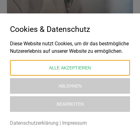
Cookies & Datenschutz
Diese Website nutzt Cookies, um dir das bestmögliche
Nutzererlebnis auf unserer Website zu ermöglichen.
ALLE AKZEPTIEREN
RHYTHMUS-ARP-ENSEMBLE
Rhythmus-Arp-
ABLEHNEN
Ensemble
BEARBEITEN
Datenschutzerklärung
|
Impressum
VINYL