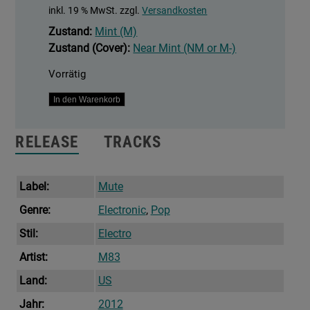
inkl. 19 % MwSt.
zzgl.
Versandkosten
Zustand:
Mint (M)
Zustand (Cover):
Near Mint (NM or M-)
Vorrätig
Reunion
In den Warenkorb
(Remixes)
Menge
RELEASE
TRACKS
Label:
Mute
Genre:
Electronic
,
Pop
Stil:
Electro
Artist:
M83
Land:
US
Jahr:
2012