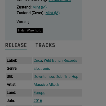
inkl. 19 % MwSt.
zzgl.
Versandkosten
Zustand:
Mint (M)
Zustand (Cover):
Mint (M)
Vorrätig
Protection
In den Warenkorb
Menge
RELEASE
TRACKS
Label:
Circa
,
Wild Bunch Records
Genre:
Electronic
Stil:
Downtempo
,
Dub
,
Trip Hop
Artist:
Massive Attack
Land:
Europe
Jahr:
2016