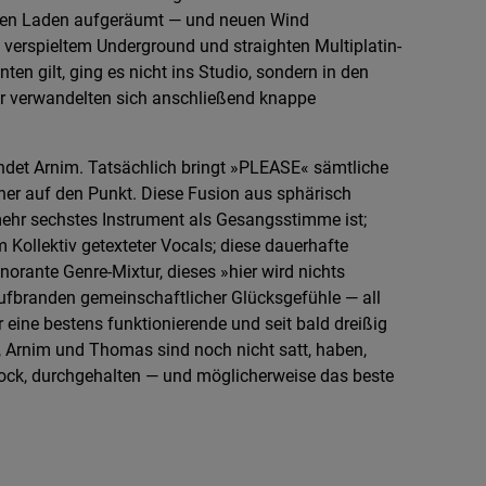
ihren Laden aufgeräumt — und neuen Wind
n verspieltem Underground und straighten Multiplatin-
ten gilt, ging es nicht ins Studio, sondern in den
er verwandelten sich anschließend knappe
 findet Arnim. Tatsächlich bringt »PLEASE« sämtliche
cher auf den Punkt. Diese Fusion aus sphärisch
ehr sechstes Instrument als Gesangsstimme ist;
Kollektiv getexteter Vocals; diese dauerhafte
orante Genre-Mixtur, dieses »hier wird nichts
ufbranden gemeinschaftlicher Glücksgefühle — all
 eine bestens funktionierende und seit bald dreißig
, Arnim und Thomas sind noch nicht satt, haben,
rock, durchgehalten — und möglicherweise das beste