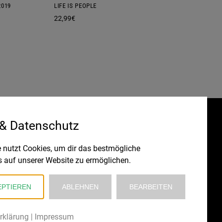
2019
LIFE IS PEOPLE
22,99
€
 & Datenschutz
Gefördert durch:
HRUNG
 nutzt Cookies, um dir das bestmögliche
s auf unserer Website zu ermöglichen.
EPTIEREN
ABLEHNEN
BEARBEITEN
rklärung
|
Impressum