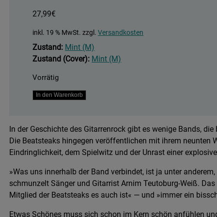
27,99
€
inkl. 19 % MwSt.
zzgl.
Versandkosten
Zustand:
Mint (M)
Zustand (Cover):
Mint (M)
Vorrätig
Please
In den Warenkorb
Menge
In der Geschichte des Gitarrenrock gibt es wenige Bands, d
Die Beatsteaks hingegen veröffentlichen mit ihrem neunten 
Eindringlichkeit, dem Spielwitz und der Unrast einer explosi
»Was uns innerhalb der Band verbindet, ist ja unter anderem, 
schmunzelt Sänger und Gitarrist Arnim Teutoburg-Weiß. Das 
Mitglied der Beatsteaks es auch ist« — und »immer ein bissch
Etwas Schönes muss sich schon im Kern schön anfühlen und i