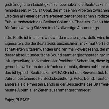
größtmöglichen Leichtigkeit zuliebe haben die Beatsteaks 
reingelassen. Mit Olaf Opal, der mit seinen Arbeiten zwische
Erfolgen als einer der versiertesten zeitgenössischen Produzen
Publikumsbereich des Berliner Columbia Theaters. Genau hi
fünfundzwanzig Skizzen in elf vollwertige Albumsongs.
»Die Platte ist in allem, was wir da machen, janz dolle wir«,
Eigenarten, die die Beatsteaks auszeichnen, maximal treffsi
schattierten Gitarrenwänden und Arnims Powergesang, der m
dieser absolut undeutsche Sound samt englischsprachiger, im 
Infragestellung konventioneller Rockband-Schemata, diese ign
gemacht, weil man das einfach so macht«, dieses nahbare A
das ist typisch Beatsteaks. »PLEASE« ist das Beweisstück für
Jahren bestehende Fünfecksbeziehung. Peter, Bernd, Torsten
anders als die meisten Bands in der Geschichte des Gitarren
neunte Album aller Zeiten zusammengeschmiedet.
Enjoy, PLEASE!