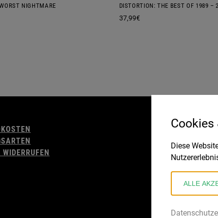
 WORST NIGHTMARE
DISTORTION: THE BEST OF 1989 – 
37,99
€
AGB
Cookies
DKOSTEN
WIDERRUFSBELE
GSARTEN
IMPRESSUM
Diese Website
 WIDERRUFEN
DATENSCHUTZ
Nutzererlebni
ALLE AKZ
Datenschutze