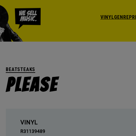
VINYL
GENRE
PR
BEATSTEAKS
Please
VINYL
R31139489