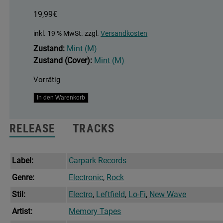
19,99
€
inkl. 19 % MwSt.
zzgl.
Versandkosten
Zustand:
Mint (M)
Zustand (Cover):
Mint (M)
Vorrätig
Player
In den Warenkorb
Piano
Menge
RELEASE
TRACKS
Label:
Carpark Records
Genre:
Electronic
,
Rock
Stil:
Electro
,
Leftfield
,
Lo-Fi
,
New Wave
Artist:
Memory Tapes