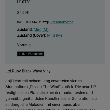
U10731
32,99
€
inkl. 19 % MwSt.
zzgl.
Versandkosten
Zustand:
Mint (M)
Zustand (Cover):
Mint (M)
Vorrätig
Piss
In den Warenkorb
In
The
Ltd.Ruby Black Wave Vinyl
Wind
-
Joji kehrt mit seinem lang erwarteten vierten
Ltd.Ruby
Studioalbum „Piss In The Wind“ zurück. Die neue LP
Black
festigt seinen Platz als einer der markantesten und
Wave
genreübergreifendsten Künstler seiner Generation, der
Vinyl
eindringliche Melodien mit einer rauen, aber
Menge