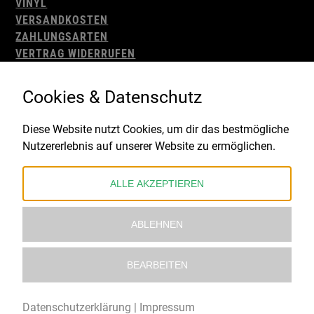
VINYL
VERSANDKOSTEN
ZAHLUNGSARTEN
VERTRAG WIDERRUFEN
AGB
WIDERRUFSBELEHRUNG
Cookies & Datenschutz
IMPRESSUM
DATENSCHUTZ
Diese Website nutzt Cookies, um dir das bestmögliche
Nutzererlebnis auf unserer Website zu ermöglichen.
Gefördert durch:
ALLE AKZEPTIEREN
ABLEHNEN
BEARBEITEN
© 2021 – 2026 Underworld Recordstore |
Kollektiv13
Datenschutzerklärung
|
Impressum