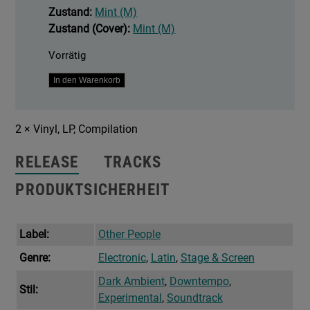
Zustand:
Mint (M)
Zustand (Cover):
Mint (M)
Vorrätig
Piedras
In den Warenkorb
Menge
2 × Vinyl, LP, Compilation
RELEASE
TRACKS
PRODUKTSICHERHEIT
Label:
Other People
Genre:
Electronic
,
Latin
,
Stage & Screen
Dark Ambient
,
Downtempo
,
Stil:
Experimental
,
Soundtrack