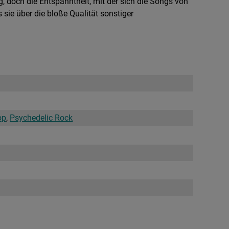
ig, doch die Entspanntheit, mit der sich die Songs von
sie über die bloße Qualität sonstiger
op
,
Psychedelic Rock