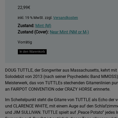
22,99
€
inkl. 19 % MwSt.
zzgl.
Versandkosten
Zustand:
Mint (M)
Zustand (Cover):
Near Mint (NM or M-)
Vorrätig
Peace
In den Warenkorb
Potato
Menge
DOUG TUTTLE, der Songwriter aus Massachusetts, kehrt mit 
Solodebüt von 2013 (nach seiner Psychedelic Band MMOSS) w
Meisterwerk, das von TUTTLEs stechenden Gitarrenlinien punkt
an FAIRPOT CONVENTION oder CRAZY HORSE erinnerte.
Im Scheitelpunkt steht die Gitarre von TUTTLE als Echo d
und CLARENCE WHITE, mit einem Auge auf den Schlafzimm
und JIM SULLIVAN. TUTTLE spielt auf ,Peace Potato” jedes 