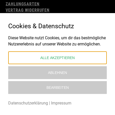
ZAHLUNGSARTEN
VERTRAG WIDERRUFEN
AGB
WIDERRUFSBELEHRUNG
Cookies & Datenschutz
IMPRESSUM
DATENSCHUTZ
Diese Website nutzt Cookies, um dir das bestmögliche
Nutzererlebnis auf unserer Website zu ermöglichen.
Gefördert durch:
ALLE AKZEPTIEREN
ABLEHNEN
BEARBEITEN
© 2021 – 2026 Underworld Recordstore |
Kollektiv13
Datenschutzerklärung
|
Impressum