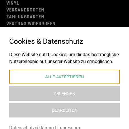
VINYL
VERSANDKOSTEN
ZAHLUNGSARTEN
VERTRAG WIDERRUFEN
AGB
WIDERRUFSBELEHRUNG
Cookies & Datenschutz
IMPRESSUM
DATENSCHUTZ
Diese Website nutzt Cookies, um dir das bestmögliche
Nutzererlebnis auf unserer Website zu ermöglichen.
Gefördert durch:
ALLE AKZEPTIEREN
ABLEHNEN
BEARBEITEN
© 2021 – 2026 Underworld Recordstore |
Kollektiv13
Datenschutzerklärung
|
Impressum