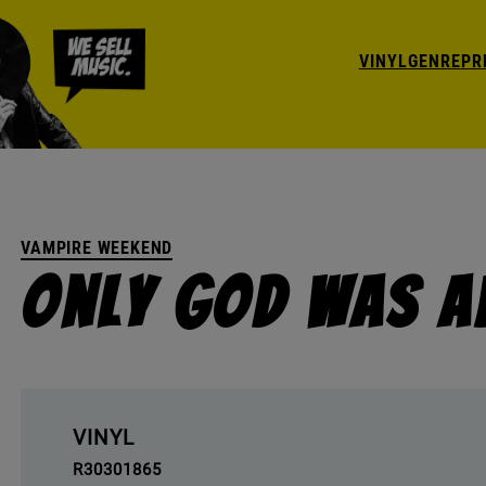
VINYL
GENRE
PR
VAMPIRE WEEKEND
Only God Was A
VINYL
R30301865