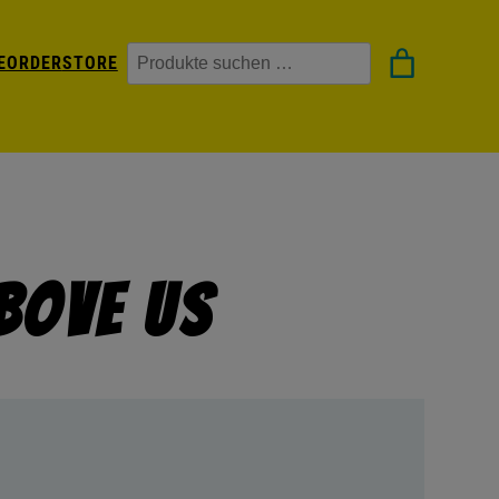
Suchen
EORDER
STORE
bove Us