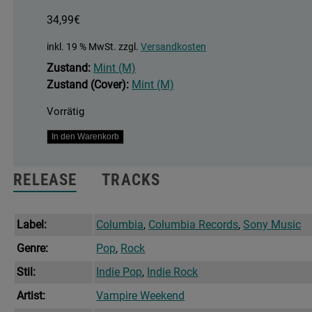
34,99
€
inkl. 19 % MwSt.
zzgl.
Versandkosten
Zustand:
Mint (M)
Zustand (Cover):
Mint (M)
Vorrätig
Only
In den Warenkorb
God
Was
RELEASE
TRACKS
Above
Us
Menge
Label:
Columbia
,
Columbia Records
,
Sony Music
Genre:
Pop
,
Rock
Stil:
Indie Pop
,
Indie Rock
Artist:
Vampire Weekend