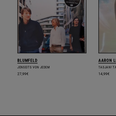
BLUMFELD
AARON L
JENSEITS VON JEDEM
TASJAN! T
27,99
€
14,99
€