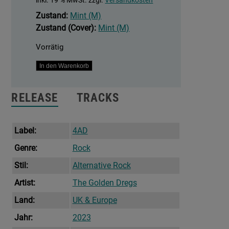
inkl. 19 % MwSt.
zzgl.
Versandkosten
Zustand:
Mint (M)
Zustand (Cover):
Mint (M)
Vorrätig
On
In den Warenkorb
Grace
&
RELEASE
TRACKS
Dignity
Menge
Label:
4AD
Genre:
Rock
Stil:
Alternative Rock
Artist:
The Golden Dregs
Land:
UK & Europe
Jahr:
2023