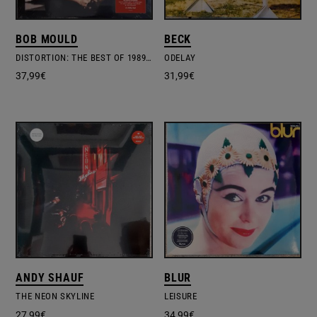
BOB MOULD
BECK
DISTORTION: THE BEST OF 1989 – 2019
ODELAY
37,99
€
31,99
€
ANDY SHAUF
BLUR
THE NEON SKYLINE
LEISURE
27,99
€
34,99
€