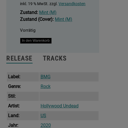
inkl. 19 % MwSt.
zzgl.
Versandkosten
Zustand:
Mint (M)
Zustand (Cover):
Mint (M)
Vorrätig
New
In den Warenkorb
Empire,
Vol.
RELEASE
TRACKS
1
Menge
Label:
BMG
Genre:
Rock
Stil:
Artist:
Hollywood Undead
Land:
US
Jahr:
2020