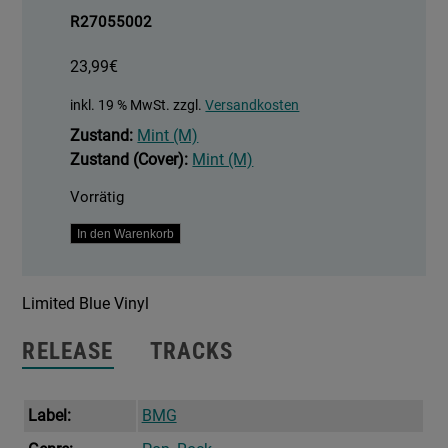
R27055002
23,99
€
inkl. 19 % MwSt.
zzgl.
Versandkosten
Zustand:
Mint (M)
Zustand (Cover):
Mint (M)
Vorrätig
Mystical
In den Warenkorb
Magical
Rhythmical
Limited Blue Vinyl
Radical
Ride
RELEASE
TRACKS
Menge
Label:
BMG