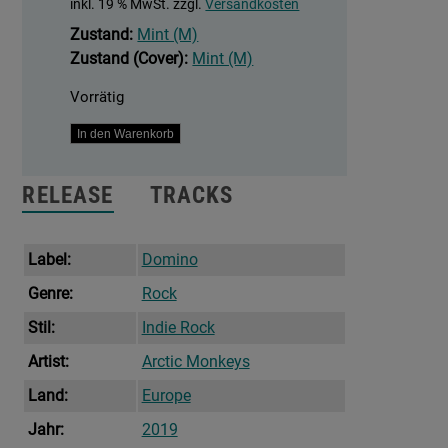
inkl. 19 % MwSt.
zzgl.
Versandkosten
Zustand:
Mint (M)
Zustand (Cover):
Mint (M)
Vorrätig
My
In den Warenkorb
Propeller
Menge
RELEASE
TRACKS
Label:
Domino
Genre:
Rock
Stil:
Indie Rock
Artist:
Arctic Monkeys
Land:
Europe
Jahr:
2019