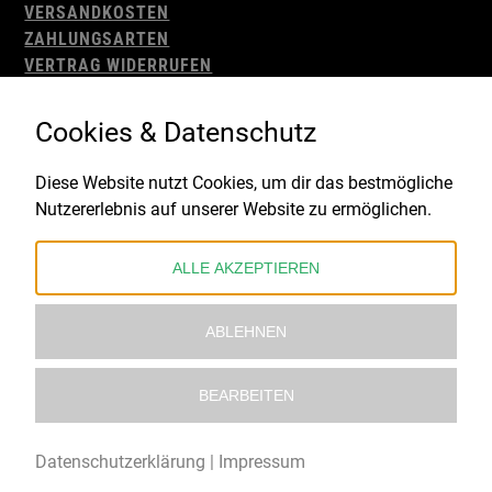
VERSANDKOSTEN
ZAHLUNGSARTEN
VERTRAG WIDERRUFEN
AGB
WIDERRUFSBELEHRUNG
Cookies & Datenschutz
IMPRESSUM
DATENSCHUTZ
Diese Website nutzt Cookies, um dir das bestmögliche
Nutzererlebnis auf unserer Website zu ermöglichen.
Gefördert durch:
ALLE AKZEPTIEREN
ABLEHNEN
BEARBEITEN
© 2021 – 2026 Underworld Recordstore |
Kollektiv13
Datenschutzerklärung
|
Impressum