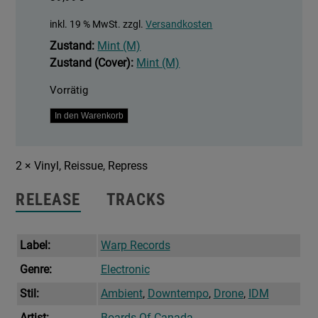
inkl. 19 % MwSt.
zzgl.
Versandkosten
Zustand:
Mint (M)
Zustand (Cover):
Mint (M)
Vorrätig
Music
In den Warenkorb
Has
The
2 × Vinyl, Reissue, Repress
Right
To
RELEASE
TRACKS
Children
Menge
Label:
Warp Records
Genre:
Electronic
Stil:
Ambient
,
Downtempo
,
Drone
,
IDM
Artist:
Boards Of Canada