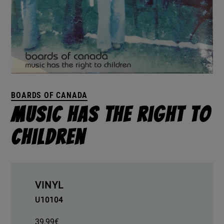
BOARDS OF CANADA
Music Has The Right To
Children
VINYL
U10104
39,99
€