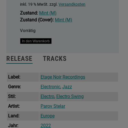
inkl. 19 % MwSt.
zzgl.
Versandkosten
Zustand:
Mint (M)
Zustand (Cover):
Mint (M)
Vorrätig
Moonlight
In den Warenkorb
Love
Affair
RELEASE
TRACKS
Menge
Label:
Etage Noir Recordings
Genre:
Electronic
,
Jazz
Stil:
Electro
,
Electro Swing
Artist:
Parov Stelar
Land:
Europe
Jahr:
2022