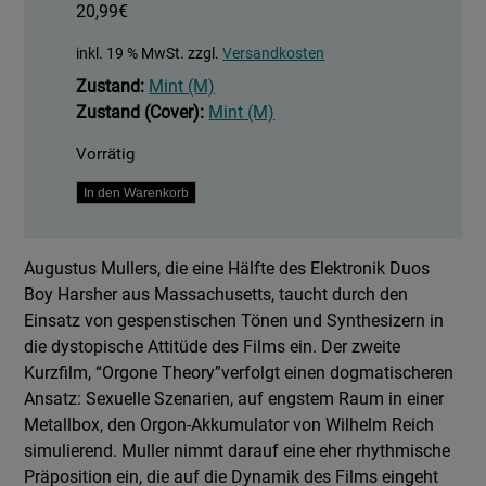
20,99
€
inkl. 19 % MwSt.
zzgl.
Versandkosten
Zustand:
Mint (M)
Zustand (Cover):
Mint (M)
Vorrätig
Machine
In den Warenkorb
Learning
Experiments
Augustus Mullers, die eine Hälfte des Elektronik Duos
Menge
Boy Harsher aus Massachusetts, taucht durch den
Einsatz von gespenstischen Tönen und Synthesizern in
die dystopische Attitüde des Films ein. Der zweite
Kurzfilm, “Orgone Theory”verfolgt einen dogmatischeren
Ansatz: Sexuelle Szenarien, auf engstem Raum in einer
Metallbox, den Orgon-Akkumulator von Wilhelm Reich
simulierend. Muller nimmt darauf eine eher rhythmische
Präposition ein, die auf die Dynamik des Films eingeht