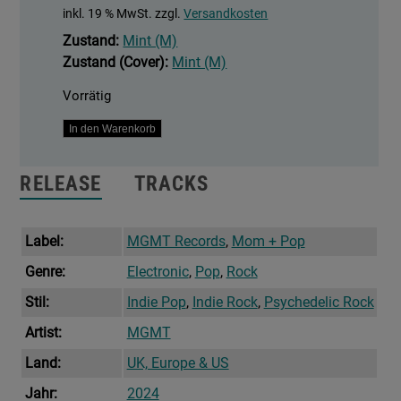
inkl. 19 % MwSt.
zzgl.
Versandkosten
Zustand:
Mint (M)
Zustand (Cover):
Mint (M)
Vorrätig
Loss
In den Warenkorb
Of
Life
RELEASE
TRACKS
Menge
Label:
MGMT Records
,
Mom + Pop
Genre:
Electronic
,
Pop
,
Rock
Stil:
Indie Pop
,
Indie Rock
,
Psychedelic Rock
Artist:
MGMT
Land:
UK, Europe & US
Jahr:
2024