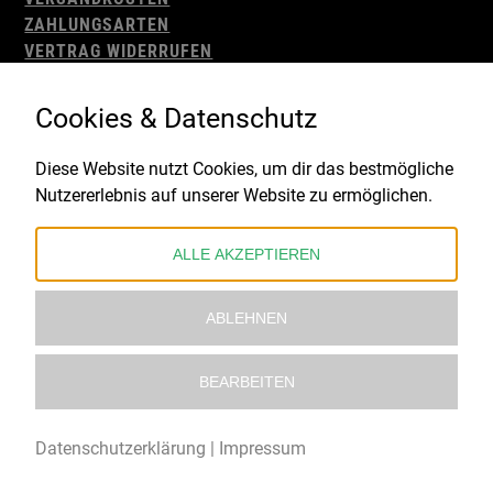
ZAHLUNGSARTEN
VERTRAG WIDERRUFEN
AGB
WIDERRUFSBELEHRUNG
Cookies & Datenschutz
IMPRESSUM
DATENSCHUTZ
Diese Website nutzt Cookies, um dir das bestmögliche
Nutzererlebnis auf unserer Website zu ermöglichen.
Gefördert durch:
ALLE AKZEPTIEREN
ABLEHNEN
BEARBEITEN
© 2021 – 2026 Underworld Recordstore |
Kollektiv13
Datenschutzerklärung
|
Impressum