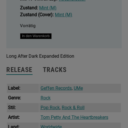
Zustand:
Mint (M)
Zustand (Cover):
Mint (M)
Vorrätig
Long
In den Warenkorb
After
Dark
Long After Dark Expanded Edition
Menge
RELEASE
TRACKS
Label:
Geffen Records
,
UMe
Genre:
Rock
Stil:
Pop Rock
,
Rock & Roll
Artist:
Tom Petty And The Heartbreakers
Land:
Worldwide