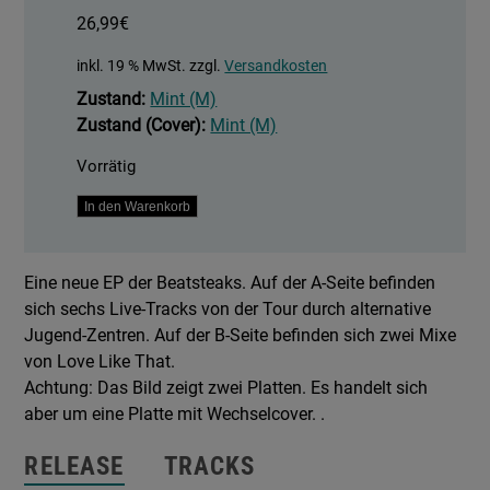
26,99
€
inkl. 19 % MwSt.
zzgl.
Versandkosten
Zustand:
Mint (M)
Zustand (Cover):
Mint (M)
Vorrätig
Livezelle
In den Warenkorb
/
Love
Eine neue EP der Beatsteaks. Auf der A-Seite befinden
Like
sich sechs Live-Tracks von der Tour durch alternative
That
Jugend-Zentren. Auf der B-Seite befinden sich zwei Mixe
EP
von Love Like That.
Menge
Achtung: Das Bild zeigt zwei Platten. Es handelt sich
aber um eine Platte mit Wechselcover. .
RELEASE
TRACKS