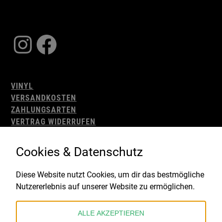
Instagram
Facebook
VINYL
VERSANDKOSTEN
ZAHLUNGSARTEN
VERTRAG WIDERRUFEN
AGB
WIDERRUFSBELEHRUNG
Cookies & Datenschutz
IMPRESSUM
DATENSCHUTZ
Diese Website nutzt Cookies, um dir das bestmögliche
Nutzererlebnis auf unserer Website zu ermöglichen.
Gefördert durch:
ALLE AKZEPTIEREN