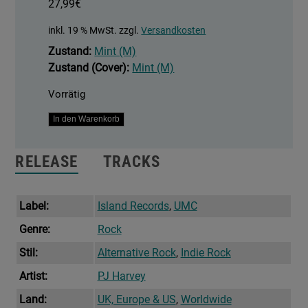
27,99
€
inkl. 19 % MwSt.
zzgl.
Versandkosten
Zustand:
Mint (M)
Zustand (Cover):
Mint (M)
Vorrätig
Let
In den Warenkorb
England
Shake
RELEASE
TRACKS
-
Demos
Menge
Label:
Island Records
,
UMC
Genre:
Rock
Stil:
Alternative Rock
,
Indie Rock
Artist:
PJ Harvey
Land:
UK, Europe & US
,
Worldwide