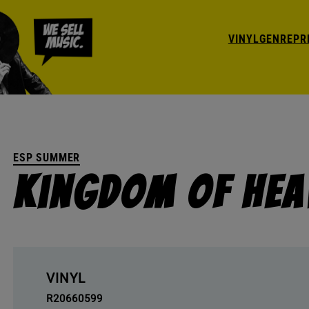
VINYL
GENRE
PR
ESP SUMMER
Kingdom Of Hea
VINYL
R20660599