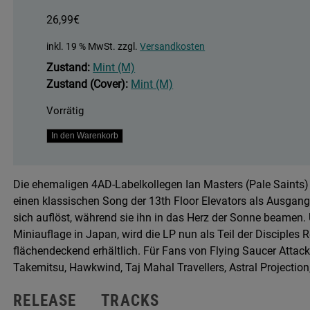
26,99
€
inkl. 19 % MwSt.
zzgl.
Versandkosten
Zustand:
Mint (M)
Zustand (Cover):
Mint (M)
Vorrätig
Kingdom
In den Warenkorb
Of
Heaven
Die ehemaligen 4AD-Labelkollegen Ian Masters (Pale Saints)
Menge
einen klassischen Song der 13th Floor Elevators als Ausgang
sich auflöst, während sie ihn in das Herz der Sonne beamen. 
Miniauflage in Japan, wird die LP nun als Teil der Disciples 
flächendeckend erhältlich. Für Fans von Flying Saucer Attac
Takemitsu, Hawkwind, Taj Mahal Travellers, Astral Projection,
RELEASE
TRACKS