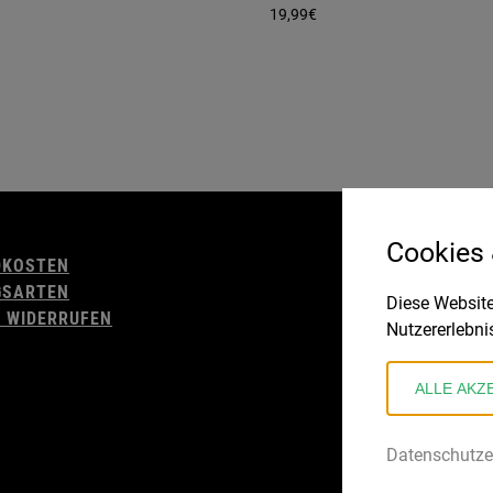
19,99
€
AGB
Cookies
DKOSTEN
WIDERRUFSBELE
GSARTEN
IMPRESSUM
Diese Website
 WIDERRUFEN
DATENSCHUTZ
Nutzererlebni
ALLE AKZ
Datenschutze