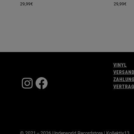
29,99
€
29,99
€
VINYL
VERSAN
Instagram
Facebook
ZAHLUN
VERTRAG
© 2021 – 2026 Underworld Recordstore |
Kollektiv13