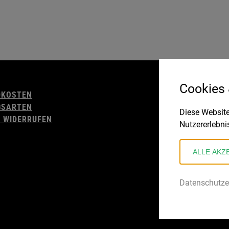
AGB
Cookies
DKOSTEN
WIDERRUFSBELE
GSARTEN
IMPRESSUM
Diese Website
 WIDERRUFEN
DATENSCHUTZ
Nutzererlebni
ALLE AKZ
Datenschutze