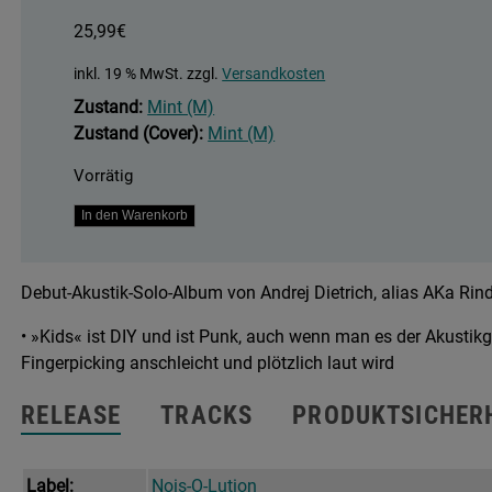
25,99
€
inkl. 19 % MwSt.
zzgl.
Versandkosten
Zustand:
Mint (M)
Zustand (Cover):
Mint (M)
Vorrätig
Kids
In den Warenkorb
Menge
Debut-Akustik-Solo-Album von Andrej Dietrich, alias AKa Rin
• »Kids« ist DIY und ist Punk, auch wenn man es der Akustikg
Fingerpicking anschleicht und plötzlich laut wird
RELEASE
TRACKS
PRODUKTSICHER
Label:
Nois-O-Lution