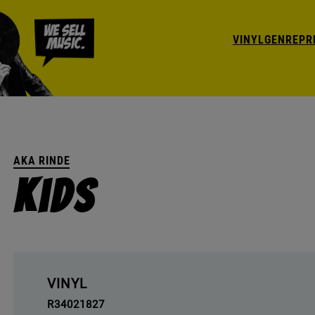
VINYL
GENRE
PR
AKA RINDE
Kids
VINYL
R34021827