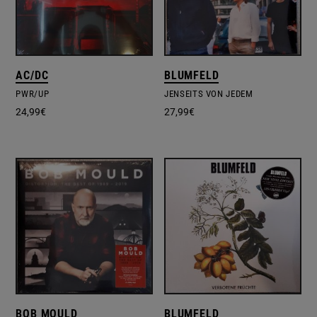
AC/DC
BLUMFELD
PWR/UP
JENSEITS VON JEDEM
24,99
€
27,99
€
BOB MOULD
BLUMFELD