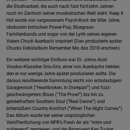
die Studioarbeit, die auch nach fast fünfzehn Jahren
noch im Zentrum seiner musikalischen Welt steht. Keep It
Hid wurde von vergessenem Psych-Rock der 60er Jahre,
obskurem britischen Power-Pop, Bluegrass-
Familienbands und sogar von der Lyrik seines eigenen
Vaters Chuck Auerbach inspiriert (Dan produzierte später
Chucks Debütalbum Remember Me, das 2018 erschien).
Ein weiterer wichtiger Einfluss war Dr. Johns Acid-
Voodoo-Klassiker Gris-Gris, einer von Auerbachs Helden,
den er nur wenige Jahre später produzieren sollte. Die
daraus resultierende Sammlung reicht von echolastigem
Garagenrock (“Heartbroken, In Disrepair”) und fuzz-
geschwängertem Blues (“The Prowl”) bis hin zu
geisterhaftem Southern Soul (“Real Desire”) und
bittersüßem Country-Komfort (“When The Night Comes”).
Das Album wurde bei seiner ursprünglichen
Veröffentlichung von NPR’s Fresh Air als “intim und
aufregend” gepriesen, und der Rezensent Ken Tucker