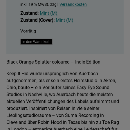
inkl. 19 % MwSt.
zzgl.
Versandkosten
Zustand:
Mint (M)
Zustand (Cover):
Mint (M)
Vorrätig
Keep
In den Warenkorb
It
Hid
Black Orange Splatter coloured – Indie Edition
Menge
Keep It Hid wurde ursprünglich von Auerbach
aufgenommen, als er sein erstes Heimstudio in Akron,
Ohio, baute – ein Vorläufer seines Easy Eye Sound
Studios in Nashville, wo Auerbach heute die meisten
aktuellen Veröffentlichungen des Labels aufnimmt und
produziert. Inspiriert von Reisen in viele seiner
Lieblingsstudioräume – von Suma Recording in
Cleveland über Robin Hood in Texas bis hin zu Toe Rag
in London – entdeckte Auerbach eine Leidenschaft für