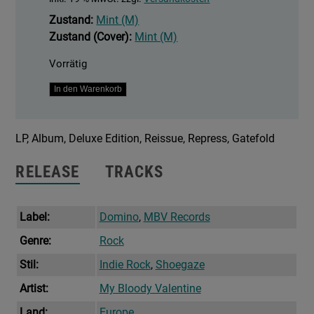
Zustand:
Mint (M)
Zustand (Cover):
Mint (M)
Vorrätig
Isn't
In den Warenkorb
Anything
Menge
LP, Album, Deluxe Edition, Reissue, Repress, Gatefold
RELEASE
TRACKS
Label:
Domino
,
MBV Records
Genre:
Rock
Stil:
Indie Rock
,
Shoegaze
Artist:
My Bloody Valentine
Land:
Europe