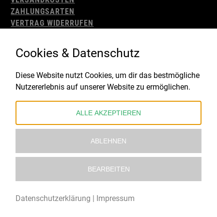
ZAHLUNGSARTEN
VERTRAG WIDERRUFEN
AGB
WIDERRUFSBELEHRUNG
Cookies & Datenschutz
IMPRESSUM
DATENSCHUTZ
Diese Website nutzt Cookies, um dir das bestmögliche
Nutzererlebnis auf unserer Website zu ermöglichen.
Gefördert durch:
ALLE AKZEPTIEREN
ABLEHNEN
BEARBEITEN
© 2021 – 2026 Underworld Recordstore |
Kollektiv13
Datenschutzerklärung
|
Impressum