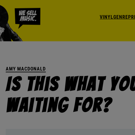
VINYL
GENRE
PR
AMY MACDONALD
Is This What Yo
Waiting For?