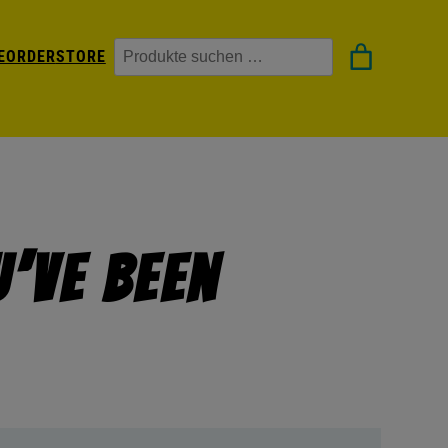
Suchen
EORDER
STORE
u’ve Been