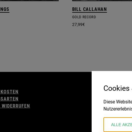
INGS
BILL CALLAHAN
GOLD RECORD
27,99
€
AGB
Cookies
DKOSTEN
WIDERRUFSBELE
GSARTEN
IMPRESSUM
Diese Website
 WIDERRUFEN
DATENSCHUTZ
Nutzererlebni
ALLE AKZ