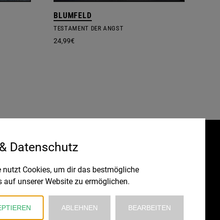
BLUMFELD
TESTAMENT DER ANGST
24,99
€
 & Datenschutz
Gefördert durch:
HRUNG
 nutzt Cookies, um dir das bestmögliche
s auf unserer Website zu ermöglichen.
EPTIEREN
ABLEHNEN
BEARBEITEN