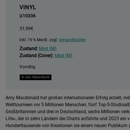
VINYL
U10336
31,99
€
inkl. 19 % MwSt.
zzgl.
Versandkosten
Zustand:
Mint (M)
Zustand (Cover):
Mint (M)
Vorrätig
Is
In den Warenkorb
This
What
Amy Macdonald hat großen internationalen Erfolg erzielt, in
You've
Welttourneen vor 5 Millionen Menschen, fünf Top-5-Studioalbe
Been
Großbritannien und drei in Deutschland, sechs Millionen ver
Waiting
Life«, der in zehn Ländern die Charts anführte und 2023 ein 
For?
Hunderttausende von Kreationen sie einem neuen Publikum zu
Menge