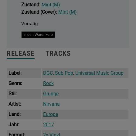
Zustand:
Mint (M)
Zustand (Cover):
Mint (M)
Vorrätig
Incesticide
In den Warenkorb
Menge
RELEASE
TRACKS
Label:
DGC
,
Sub Pop
,
Universal Music Group
Genre:
Rock
Stil:
Grunge
Artist:
Nirvana
Land:
Europe
Jahr:
2017
Format:
2x Vinyl