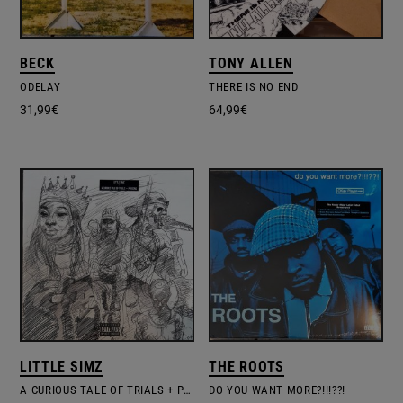
BECK
TONY ALLEN
ODELAY
THERE IS NO END
31,99
€
64,99
€
LITTLE SIMZ
THE ROOTS
A CURIOUS TALE OF TRIALS + PERSONS
DO YOU WANT MORE?!!!??!