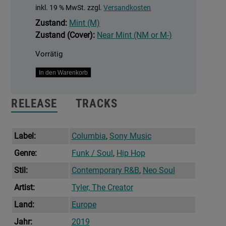
inkl. 19 % MwSt.
zzgl.
Versandkosten
Zustand:
Mint (M)
Zustand (Cover):
Near Mint (NM or M-)
Vorrätig
Igor
In den Warenkorb
Menge
RELEASE
TRACKS
Label:
Columbia
,
Sony Music
Genre:
Funk / Soul
,
Hip Hop
Stil:
Contemporary R&B
,
Neo Soul
Artist:
Tyler, The Creator
Land:
Europe
Jahr:
2019