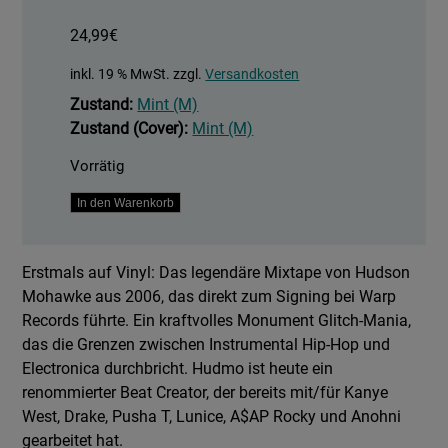
24,99
€
inkl. 19 % MwSt.
zzgl.
Versandkosten
Zustand:
Mint (M)
Zustand (Cover):
Mint (M)
Vorrätig
Hudson's
In den Warenkorb
Heeters
Vol.
Erstmals auf Vinyl: Das legendäre Mixtape von Hudson
1
Mohawke aus 2006, das direkt zum Signing bei Warp
Menge
Records führte. Ein kraftvolles Monument Glitch-Mania,
das die Grenzen zwischen Instrumental Hip-Hop und
Electronica durchbricht. Hudmo ist heute ein
renommierter Beat Creator, der bereits mit/für Kanye
West, Drake, Pusha T, Lunice, A$AP Rocky und Anohni
gearbeitet hat.