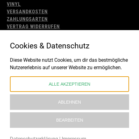
VINYL
VERSANDKOSTEN
ZAHLUNGSARTEN
VERTRAG WIDERRUFEN
AGB
WIDERRUFSBELEHRUNG
Cookies & Datenschutz
IMPRESSUM
DATENSCHUTZ
Diese Website nutzt Cookies, um dir das bestmögliche
Nutzererlebnis auf unserer Website zu ermöglichen.
Gefördert durch:
ALLE AKZEPTIEREN
ABLEHNEN
BEARBEITEN
© 2021 – 2026 Underworld Recordstore |
Kollektiv13
Datenschutzerklärung
|
Impressum