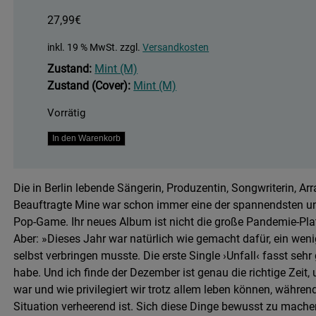
27,99
€
inkl. 19 % MwSt.
zzgl.
Versandkosten
Zustand:
Mint (M)
Zustand (Cover):
Mint (M)
Vorrätig
Hinüber
In den Warenkorb
Menge
Die in Berlin lebende Sängerin, Produzentin, Songwriterin, A
Beauftragte Mine war schon immer eine der spannendsten u
Pop-Game. Ihr neues Album ist nicht die große Pandemie-Pla
Aber: »Dieses Jahr war natürlich wie gemacht dafür, ein wen
selbst verbringen musste. Die erste Single ›Unfall‹ fasst se
habe. Und ich finde der Dezember ist genau die richtige Zeit
war und wie privilegiert wir trotz allem leben können, währ
Situation verheerend ist. Sich diese Dinge bewusst zu machen 