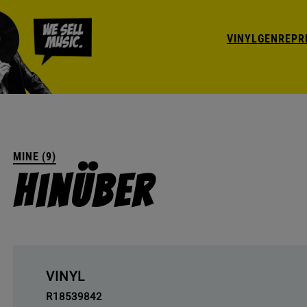
VINYL
GENRE
PR
MINE (9)
Hinüber
VINYL
R18539842