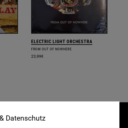
ELECTRIC LIGHT ORCHESTRA
FROM OUT OF NOWHERE
23,99
€
 & Datenschutz
Gefördert durch:
HRUNG