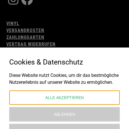
VINYL
VERSANDKOSTEN
ZAHLUNGSARTEN
VERTRAG WIDERRUFEN
AGB
WIDERRUFSBELEHRUNG
Cookies & Datenschutz
IMPRESSUM
DATENSCHUTZ
Diese Website nutzt Cookies, um dir das bestmögliche
Nutzererlebnis auf unserer Website zu ermöglichen.
Gefördert durch:
ALLE AKZEPTIEREN
ABLEHNEN