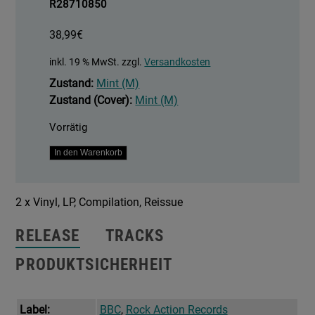
R28710850
38,99
€
inkl. 19 % MwSt.
zzgl.
Versandkosten
Zustand:
Mint (M)
Zustand (Cover):
Mint (M)
Vorrätig
Government
In den Warenkorb
Commissions
-
2 x Vinyl, LP, Compilation, Reissue
BBC
Sessions
RELEASE
TRACKS
1996-
2003
PRODUKTSICHERHEIT
Menge
Label:
BBC
,
Rock Action Records