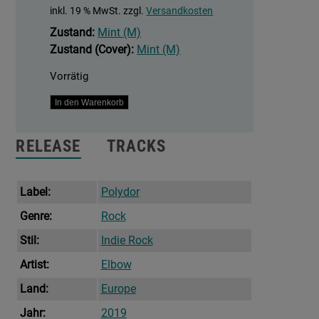
inkl. 19 % MwSt.
zzgl.
Versandkosten
Zustand:
Mint (M)
Zustand (Cover):
Mint (M)
Vorrätig
Giants
In den Warenkorb
Of
All
RELEASE
TRACKS
Sizes
Menge
Label:
Polydor
Genre:
Rock
Stil:
Indie Rock
Artist:
Elbow
Land:
Europe
Jahr:
2019