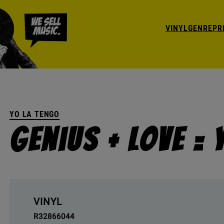
VINYL
GENRE
PR
YO LA TENGO
Genius + Love = 
VINYL
R32866044