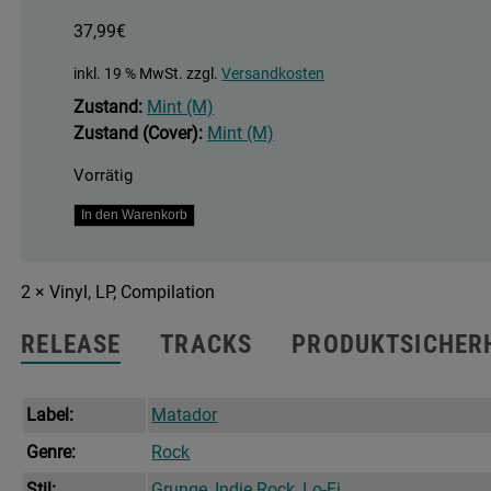
37,99
€
inkl. 19 % MwSt.
zzgl.
Versandkosten
Zustand:
Mint (M)
Zustand (Cover):
Mint (M)
Vorrätig
Genius
In den Warenkorb
+
Love
2 × Vinyl, LP, Compilation
=
Yo
RELEASE
TRACKS
PRODUKTSICHER
La
Tengo
Menge
Label:
Matador
Genre:
Rock
Stil:
Grunge
,
Indie Rock
,
Lo-Fi