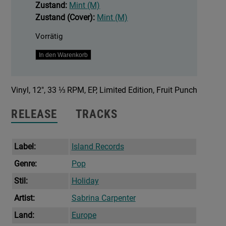
Zustand:
Mint (M)
Zustand (Cover):
Mint (M)
Vorrätig
Fruitcake
In den Warenkorb
Menge
Vinyl, 12″, 33 ⅓ RPM, EP, Limited Edition, Fruit Punch
RELEASE
TRACKS
Label:
Island Records
Genre:
Pop
Stil:
Holiday
Artist:
Sabrina Carpenter
Land:
Europe