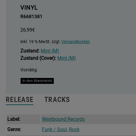
VINYL
R6681381
26,99
€
inkl. 19 % MwSt.
zzgl.
Versandkosten
Zustand:
Mint (M)
Zustand (Cover):
Mint (M)
Vorrätig
Free
In den Warenkorb
Your
Mind
RELEASE
TRACKS
And
Your
Ass
Label:
Westbound Records
Will
Genre:
Funk / Soul
,
Rock
Follow