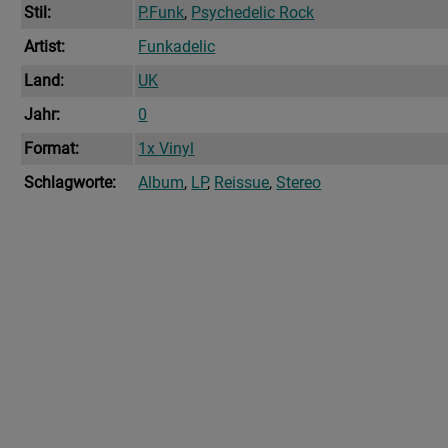
Menge
Stil:
P.Funk
,
Psychedelic Rock
Artist:
Funkadelic
Land:
UK
Jahr:
0
Format:
1x Vinyl
Schlagworte:
Album
,
LP
,
Reissue
,
Stereo