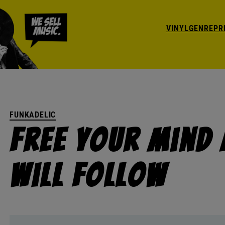
VINYL
GENRE
PR
FUNKADELIC
Free Your Mind
Will Follow