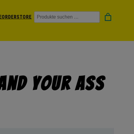
Suchen
EORDER
STORE
 And Your Ass