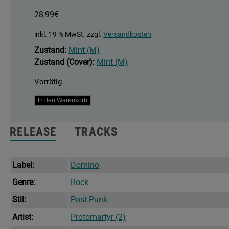
28,99
€
inkl. 19 % MwSt.
zzgl.
Versandkosten
Zustand:
Mint (M)
Zustand (Cover):
Mint (M)
Vorrätig
Formal
In den Warenkorb
Growth
In
RELEASE
TRACKS
The
Desert
Menge
Label:
Domino
Genre:
Rock
Stil:
Post-Punk
Artist:
Protomartyr (2)