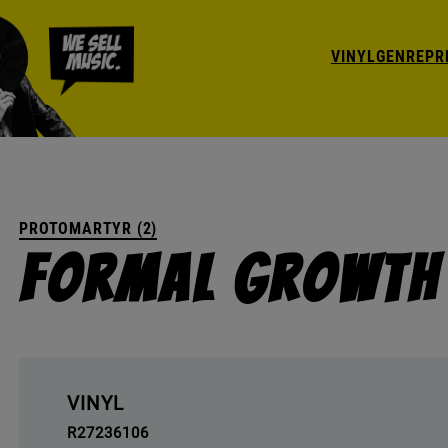
VINYL
GENRE
PR
PROTOMARTYR (2)
Formal Growth 
VINYL
R27236106