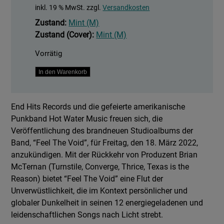
inkl. 19 % MwSt.
zzgl.
Versandkosten
Zustand:
Mint (M)
Zustand (Cover):
Mint (M)
Vorrätig
Feel
In den Warenkorb
The
Void
End Hits Records und die gefeierte amerikanische
Menge
Punkband Hot Water Music freuen sich, die
Veröffentlichung des brandneuen Studioalbums der
Band, “Feel The Void”, für Freitag, den 18. März 2022,
anzukündigen. Mit der Rückkehr von Produzent Brian
McTernan (Turnstile, Converge, Thrice, Texas is the
Reason) bietet “Feel The Void” eine Flut der
Unverwüstlichkeit, die im Kontext persönlicher und
globaler Dunkelheit in seinen 12 energiegeladenen und
leidenschaftlichen Songs nach Licht strebt.