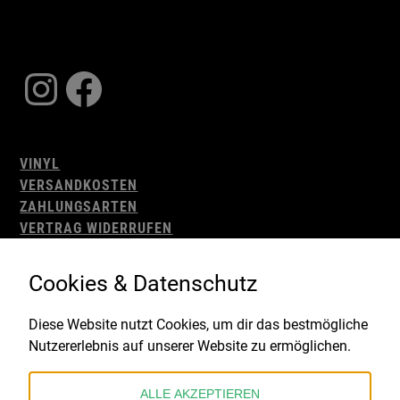
Instagram
Facebook
VINYL
VERSANDKOSTEN
ZAHLUNGSARTEN
VERTRAG WIDERRUFEN
AGB
WIDERRUFSBELEHRUNG
Cookies & Datenschutz
IMPRESSUM
DATENSCHUTZ
Diese Website nutzt Cookies, um dir das bestmögliche
Nutzererlebnis auf unserer Website zu ermöglichen.
Gefördert durch:
ALLE AKZEPTIEREN