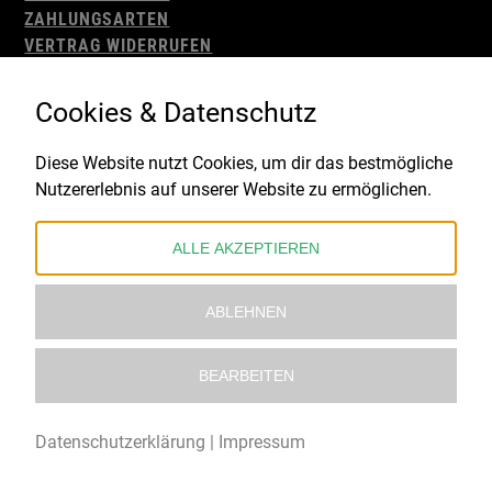
ZAHLUNGSARTEN
VERTRAG WIDERRUFEN
AGB
WIDERRUFSBELEHRUNG
Cookies & Datenschutz
IMPRESSUM
DATENSCHUTZ
Diese Website nutzt Cookies, um dir das bestmögliche
Nutzererlebnis auf unserer Website zu ermöglichen.
Gefördert durch:
ALLE AKZEPTIEREN
ABLEHNEN
BEARBEITEN
© 2021 – 2026 Underworld Recordstore |
Kollektiv13
Datenschutzerklärung
|
Impressum