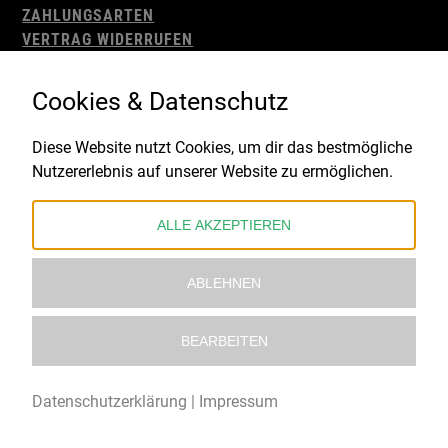
ZAHLUNGSARTEN
VERTRAG WIDERRUFEN
AGB
WIDERRUFSBELEHRUNG
Cookies & Datenschutz
IMPRESSUM
DATENSCHUTZ
Diese Website nutzt Cookies, um dir das bestmögliche
Nutzererlebnis auf unserer Website zu ermöglichen.
Gefördert durch:
ALLE AKZEPTIEREN
ABLEHNEN
BEARBEITEN
© 2021 – 2026 Underworld Recordstore |
Kollektiv13
Datenschutzerklärung
|
Impressum