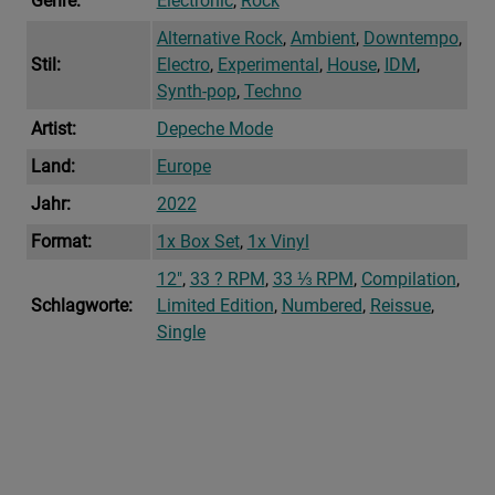
Genre:
Electronic
,
Rock
Alternative Rock
,
Ambient
,
Downtempo
,
Stil:
Electro
,
Experimental
,
House
,
IDM
,
Synth-pop
,
Techno
Artist:
Depeche Mode
Land:
Europe
Jahr:
2022
Format:
1x Box Set
,
1x Vinyl
12"
,
33 ? RPM
,
33 ⅓ RPM
,
Compilation
,
Schlagworte:
Limited Edition
,
Numbered
,
Reissue
,
Single