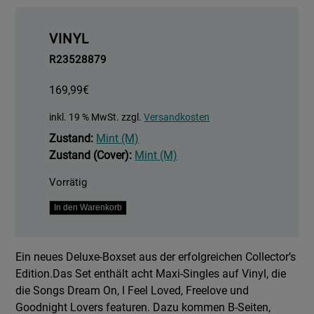
VINYL
R23528879
169,99
€
inkl. 19 % MwSt.
zzgl.
Versandkosten
Zustand:
Mint (M)
Zustand (Cover):
Mint (M)
Vorrätig
Exciter
In den Warenkorb
|
The
Ein neues Deluxe-Boxset aus der erfolgreichen Collector’s
12"
Edition.Das Set enthält acht Maxi-Singles auf Vinyl, die
Singles
die Songs Dream On, I Feel Loved, Freelove und
Menge
Goodnight Lovers featuren. Dazu kommen B-Seiten,