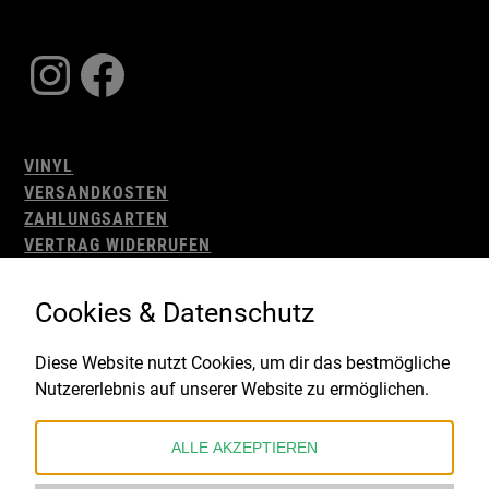
Instagram
Facebook
VINYL
VERSANDKOSTEN
ZAHLUNGSARTEN
VERTRAG WIDERRUFEN
AGB
WIDERRUFSBELEHRUNG
Cookies & Datenschutz
IMPRESSUM
DATENSCHUTZ
Diese Website nutzt Cookies, um dir das bestmögliche
Nutzererlebnis auf unserer Website zu ermöglichen.
Gefördert durch:
ALLE AKZEPTIEREN