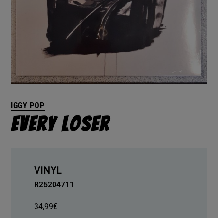
IGGY POP
Every Loser
VINYL
R25204711
34,99
€